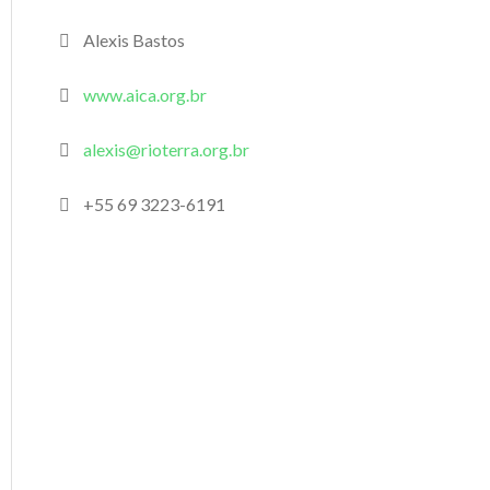
Alexis Bastos
www.aica.org.br
alexis@rioterra.org.br
+55 69 3223-6191