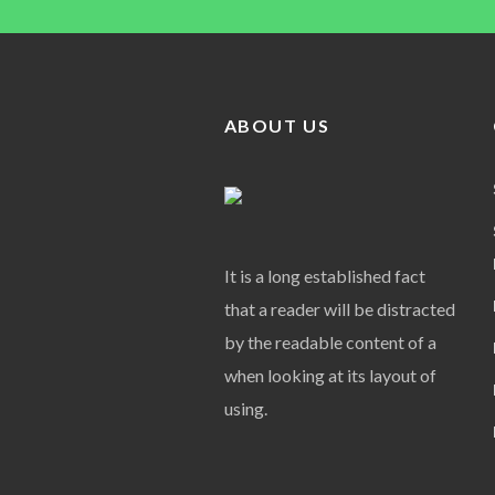
ABOUT US
It is a long established fact
that a reader will be distracted
by the readable content of a
when looking at its layout of
using.