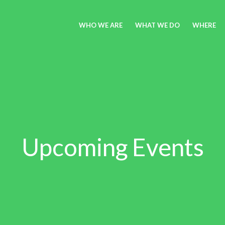
WHO WE ARE
WHAT WE DO
WHERE
Upcoming Events