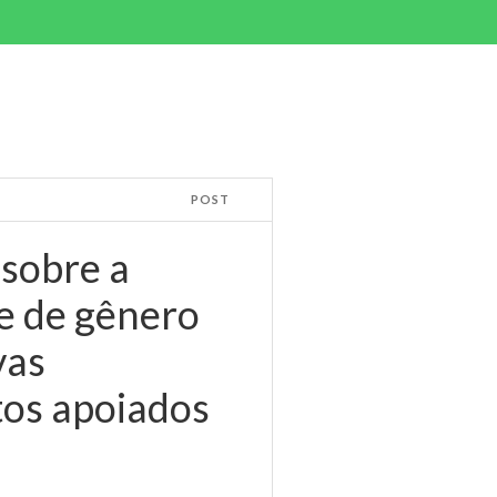
POST
sobre a
e de gênero
vas
tos apoiados