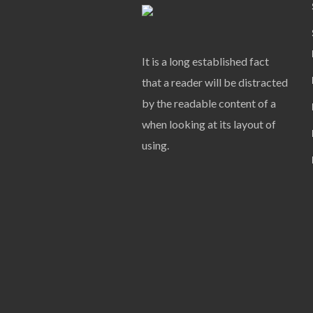
It is a long established fact
that a reader will be distracted
by the readable content of a
when looking at its layout of
using.