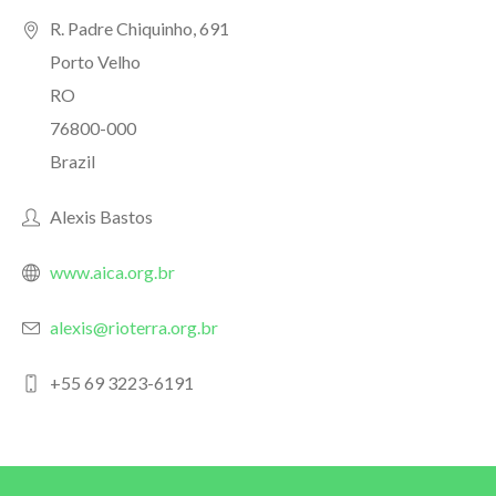
R. Padre Chiquinho, 691
Porto Velho
RO
76800-000
Brazil
Alexis Bastos
www.aica.org.br
alexis@rioterra.org.br
+55 69 3223-6191