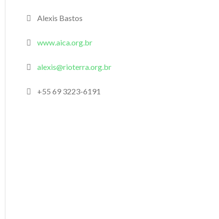
Alexis Bastos
www.aica.org.br
alexis@rioterra.org.br
+55 69 3223-6191