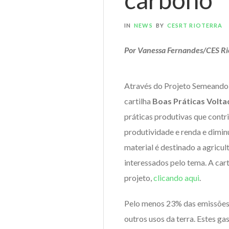
IN
NEWS
BY
CESRT RIOTERRA
Por Vanessa Fernandes/CES Ri
Através do Projeto Semeando S
cartilha
Boas Práticas Volta
práticas produtivas que cont
produtividade e renda e dimin
material é destinado a agricul
interessados pelo tema. A cart
projeto,
clicando aqui
.
Pelo menos 23% das emissões g
outros usos da terra. Estes g