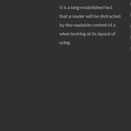
It is a long established fact
that a reader will be distracted
by the readable content of a
when looking at its layout of
using.