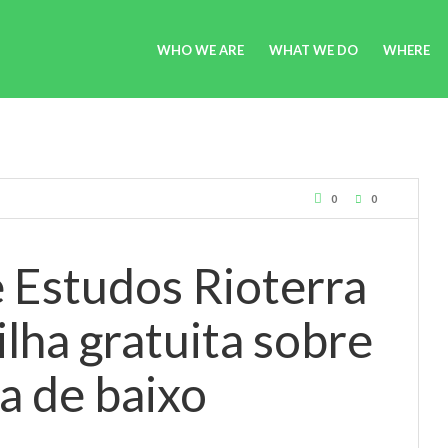
WHO WE ARE
WHAT WE DO
WHERE
0
0
 Estudos Rioterra
ilha gratuita sobre
ra de baixo