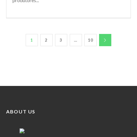
produtores...
1
2
3
…
10
ABOUT US