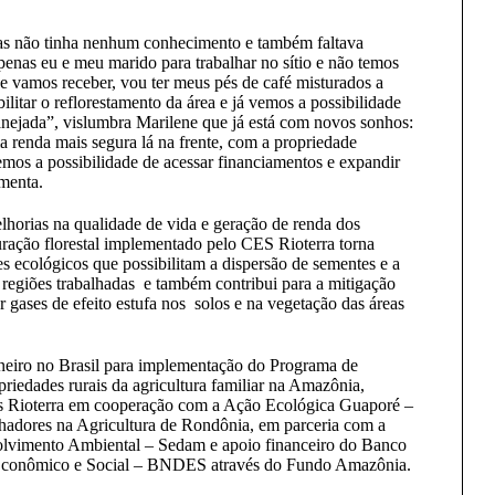
mas não tinha nenhum conhecimento e também faltava
penas eu e meu marido para trabalhar no sítio e não temos
e vamos receber, vou ter meus pés de café misturados a
bilitar o reflorestamento da área e já vemos a possibilidade
lanejada”, vislumbra Marilene que já está com novos sonhos:
a renda mais segura lá na frente, com a propriedade
emos a possibilidade de acessar financiamentos e expandir
menta.
horias na qualidade de vida e geração de renda dos
uração florestal implementado pelo CES Rioterra torna
s ecológicos que possibilitam a dispersão de sementes e a
 regiões trabalhadas e também contribui para a mitigação
r gases de efeito estufa nos solos e na vegetação das áreas
neiro no Brasil para implementação do Programa de
riedades rurais da agricultura familiar na Amazônia,
os Rioterra em cooperação com a Ação Ecológica Guaporé –
hadores na Agricultura de Rondônia, em parceria com a
olvimento Ambiental – Sedam e apoio financeiro do Banco
Econômico e Social – BNDES através do Fundo Amazônia.