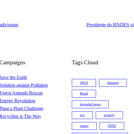
adicionais
Presidente do BNDES vis
Campaigns
Tags Cloud
Save the Earth
AICA
Amazon
Solution against Pollution
Forest Animals Rescue
Brazil
Energy Revolution
degraded areas
Plant a Plant Challenge
eco
ecology
Recycling is The Way
nature
ODS5