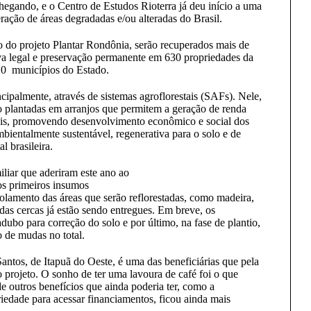
hegando, e o Centro de Estudos Rioterra já deu início a uma
ação de áreas degradadas e/ou alteradas do Brasil.
 do projeto Plantar Rondônia, serão recuperados mais de
rva legal e preservação permanente em 630 propriedades da
 20 municípios do Estado.
ncipalmente, através de sistemas agroflorestais (SAFs). Nele,
são plantadas em arranjos que permitem a geração de renda
rais, promovendo desenvolvimento econômico e social dos
bientalmente sustentável, regenerativa para o solo e de
l brasileira.
iliar que aderiram este ano ao
os primeiros insumos
solamento das áreas que serão reflorestadas, como madeira,
das cercas já estão sendo entregues. Em breve, os
adubo para correção do solo e por último, na fase de plantio,
o de mudas no total.
antos, de Itapuã do Oeste, é uma das beneficiárias que pela
o projeto. O sonho de ter uma lavoura de café foi o que
e outros benefícios que ainda poderia ter, como a
iedade para acessar financiamentos, ficou ainda mais