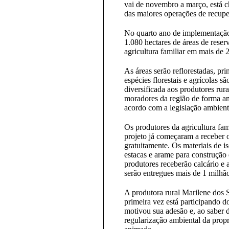
vai de novembro a março, está c
das maiores operações de recuper
No quarto ano de implementação
1.080 hectares de áreas de rese
agricultura familiar em mais de
As áreas serão reflorestadas, pri
espécies florestais e agrícolas 
diversificada aos produtores ru
moradores da região de forma am
acordo com a legislação ambienta
Os produtores da agricultura fam
projeto já começaram a receber 
gratuitamente. Os materiais de i
estacas e arame para construção 
produtores receberão calcário e 
serão entregues mais de 1 milhã
A produtora rural Marilene dos S
primeira vez está participando d
motivou sua adesão e, ao saber d
regularização ambiental da propr