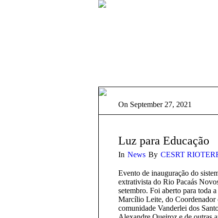
On
September 27, 2021
Luz para Educação
In
News
By
CESRT RIOTER
Evento de inauguração do sistem
extrativista do Rio Pacaás Novo
setembro. Foi aberto para toda 
Marcílio Leite, do Coordenador
comunidade Vanderlei dos Sant
Alexandre Queiroz e de outras 