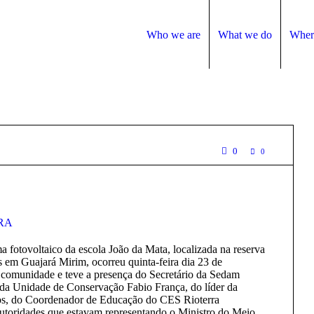
Who we are
What we do
Wher
0
0
RA
a fotovoltaico da escola João da Mata, localizada na reserva
s em Guajará Mirim, ocorreu quinta-feira dia 23 de
a comunidade e teve a presença do Secretário da Sedam
 da Unidade de Conservação Fabio França, do líder da
os, do Coordenador de Educação do CES Rioterra
autoridades que estavam representando o Ministro do Meio