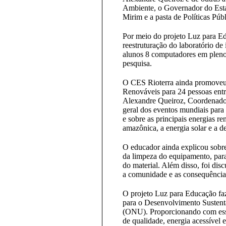
Ambiente, o Governador do Esta
Mirim e a pasta de Políticas Púb
Por meio do projeto Luz para Ed
reestruturação do laboratório de
alunos 8 computadores em pleno
pesquisa.
O CES Rioterra ainda promoveu
Renováveis para 24 pessoas ent
Alexandre Queiroz, Coordenador
geral dos eventos mundiais para 
e sobre as principais energias r
amazônica, a energia solar e a d
O educador ainda explicou sobre
da limpeza do equipamento, para
do material. Além disso, foi dis
a comunidade e as consequências
O projeto Luz para Educação fa
para o Desenvolvimento Sustent
(ONU). Proporcionando com esse
de qualidade, energia acessível e