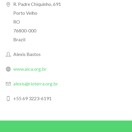
R. Padre Chiquinho, 691
Porto Velho
RO
76800-000
Brazil
Alexis Bastos
www.aica.org.br
alexis@rioterra.org.br
+55 69 3223-6191