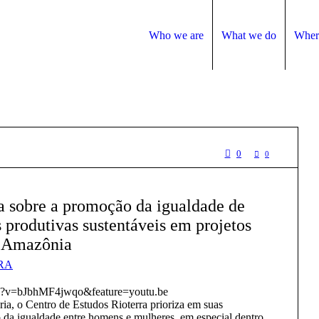
Who we are
What we do
Wher
0
0
a sobre a promoção da igualdade de
 produtivas sustentáveis em projetos
o Amazônia
RA
ch?v=bJbhMF4jwqo&feature=youtu.be
ia, o Centro de Estudos Rioterra prioriza em suas
o da igualdade entre homens e mulheres, em especial dentro