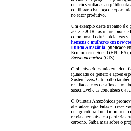
de ações voltadas ao público da
equilibrar a balança de oportuni
no setor produtivo.
Um exemplo deste trabalho é o pr
2013 e 2018 nos municípios de 
como uma das três iniciativas vis
homens e mulheres em projetos
Fundo Amazônia
, publicado 
Econômico e Social (BNDES), 
Zusammenarbeit
(GIZ).
O objetivo do estudo era identif
igualdade de gênero e ações espe
Sustentáveis. O trabalho també
resultados e os desafios da mul
sustentável e as conquistas e av
O Quintais Amazônicos promove
alteradas/degradadas em reserva
de agricultura familiar por meio
renda alternativa e a partir de a
carbono. Saiba mais sobre o pro