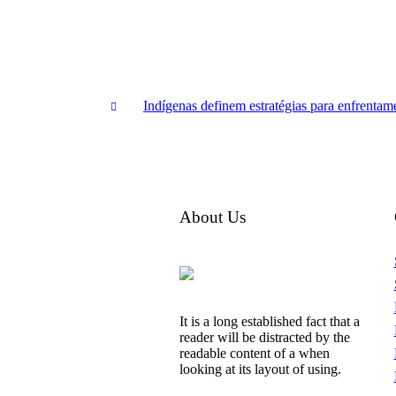
Indígenas definem estratégias para enfrenta
About Us
It is a long established fact that a
reader will be distracted by the
readable content of a when
looking at its layout of using.