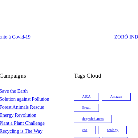
mento à Covid-19
ZORÓ IND
Campaigns
Tags Cloud
Save the Earth
AICA
Amazon
Solution against Pollution
Forest Animals Rescue
Brazil
Energy Revolution
degraded areas
Plant a Plant Challenge
eco
ecology
Recycling is The Way