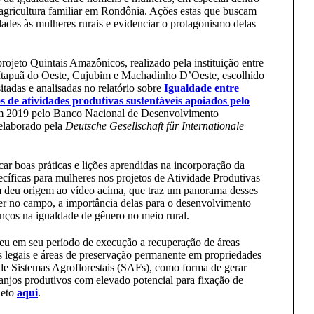
 agricultura familiar em Rondônia. Ações estas que buscam
dades às mulheres rurais e evidenciar o protagonismo delas
ojeto Quintais Amazônicos, realizado pela instituição entre
Itapuã do Oeste, Cujubim e Machadinho D’Oeste, escolhido
itadas e analisadas no relatório sobre
Igualdade entre
 de atividades produtivas sustentáveis apoiados pelo
em 2019 pelo Banco Nacional de Desenvolvimento
elaborado pela
Deutsche Gesellschaft für Internationale
icar boas práticas e lições aprendidas na incorporação da
cíficas para mulheres nos projetos de Atividade Produtivas
m deu origem ao vídeo acima, que traz um panorama desses
her no campo, a importância delas para o desenvolvimento
anços na igualdade de gênero no meio rural.
u em seu período de execução a recuperação de áreas
s legais e áreas de preservação permanente em propriedades
 de Sistemas Agroflorestais (SAFs), como forma de gerar
rranjos produtivos com elevado potencial para fixação de
jeto
aqui
.