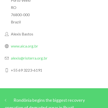
Porto Velho
RO
76800-000
Brazil
Alexis Bastos
www.aica.org.br
alexis@rioterra.org.br
+55 69 3223-6191
Rondônia begins the biggest recovery
operation of degraded areas in Brazil