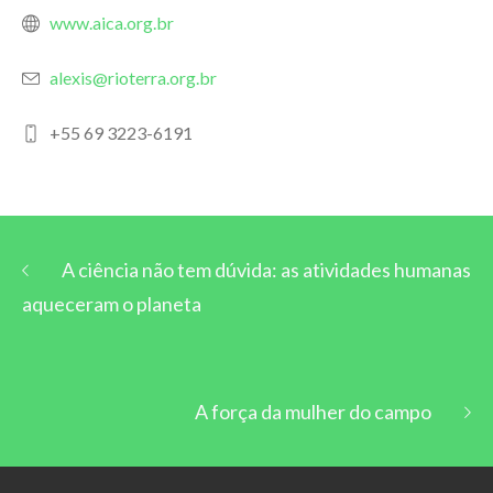
www.aica.org.br
alexis@rioterra.org.br
+55 69 3223-6191
A ciência não tem dúvida: as atividades humanas
aqueceram o planeta
A força da mulher do campo