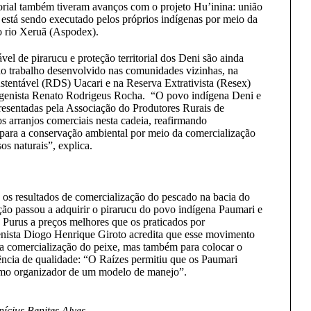
ritorial também tiveram avanços com o projeto Hu’inina: união
está sendo executado pelos próprios indígenas por meio da
 rio Xeruã (Aspodex).
vel de pirarucu e proteção territorial dos Deni são ainda
o trabalho desenvolvido nas comunidades vizinhas, na
tentável (RDS) Uacari e na Reserva Extrativista (Resex)
igenista Renato Rodrigeus Rocha. “O povo indígena Deni e
presentadas pela Associação do Produtores Rurais de
s arranjos comerciais nesta cadeia, reafirmando
ara a conservação ambiental por meio da comercialização
sos naturais”, explica.
os resultados de comercialização do pescado na bacia do
ção passou a adquirir o pirarucu do povo indígena Paumari e
Purus a preços melhores que os praticados por
enista Diogo Henrique Giroto acredita que esse movimento
 a comercialização do peixe, mas também para colocar o
ncia de qualidade: “O Raízes permitiu que os Paumari
omo organizador de um modelo de manejo”.
ícius Benites Alves