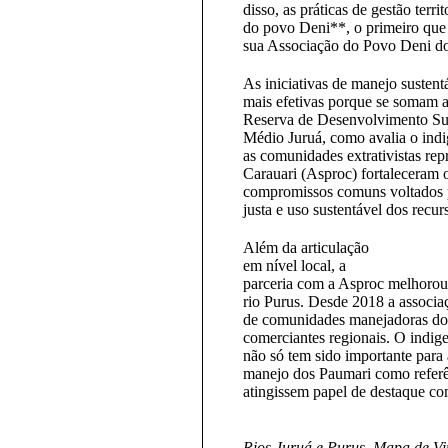
disso, as práticas de gestão ter
do povo Deni**, o primeiro que 
sua Associação do Povo Deni do
As iniciativas de manejo sustentá
mais efetivas porque se somam a
Reserva de Desenvolvimento Sus
Médio Juruá, como avalia o ind
as comunidades extrativistas re
Carauari (Asproc) fortaleceram o
compromissos comuns voltados p
justa e uso sustentável dos recur
Além da articulação
em nível local, a
parceria com a Asproc melhorou 
rio Purus. Desde 2018 a associa
de comunidades manejadoras do 
comerciantes regionais. O indig
não só tem sido importante para
manejo dos Paumari como referê
atingissem papel de destaque c
Rios Juruá e Purus. Mapa de Vin