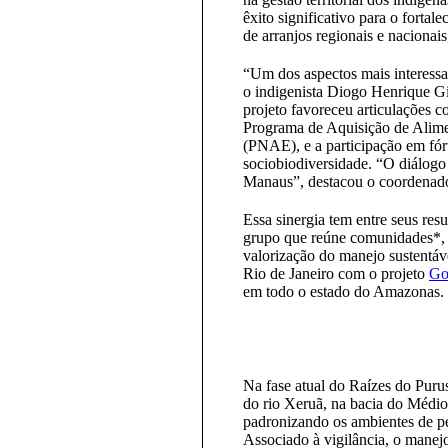
êxito significativo para o fortal
de arranjos regionais e nacionai
“Um dos aspectos mais interessan
o indigenista Diogo Henrique G
projeto favoreceu articulações c
Programa de Aquisição de Alim
(PNAE), e a participação em fór
sociobiodiversidade. “O diálogo 
Manaus”, destacou o coordenador
Essa sinergia tem entre seus res
grupo que reúne comunidades*, 
valorização do manejo sustentáve
Rio de Janeiro com o projeto
Go
em todo o estado do Amazonas.
Na fase atual do Raízes do Puru
do rio Xeruã, na bacia do Médio 
padronizando os ambientes de p
Associado à vigilância, o manej