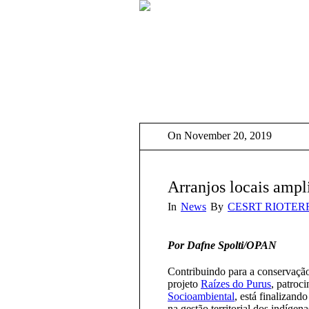
On
November 20, 2019
Arranjos locais ampl
In
News
By
CESRT RIOTER
Por Dafne Spolti/OPAN
Contribuindo para a conservação 
projeto
Raízes do Purus
, patroc
Socioambiental
, está finalizan
na gestão territorial dos indíge