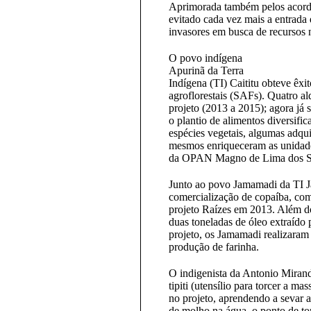
Aprimorada também pelos acordos
evitado cada vez mais a entrada 
invasores em busca de recursos n
O povo indígena
Apurinã da Terra
Indígena (TI) Caititu obteve êx
agroflorestais (SAFs). Quatro al
projeto (2013 a 2015); agora já
o plantio de alimentos diversifi
espécies vegetais, algumas adquir
mesmos enriqueceram as unidades
da OPAN Magno de Lima dos S
Junto ao povo Jamamadi da TI 
comercialização de copaíba, com
projeto Raízes em 2013. Além d
duas toneladas de óleo extraído 
projeto, os Jamamadi realizara
produção de farinha.
O indigenista da Antonio Miran
tipiti (utensílio para torcer a m
no projeto, aprendendo a sevar 
de molho na água, o ponto de tor