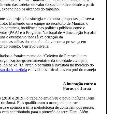
ecimento das cadeias de valor da sociobiodiversidade a partir
s, expandindo os alcances do trabalho.
tes do projeto é a sinergia com outras propostas”, observa
iroto. Mantendo uma equipe no escritório de Manaus, o
om parceiros, incidência nas políticas públicas como o
entos (PAA) e o Programa Nacional de Alimentação Escolar
uns e eventos voltados à valorização da
entre as calhas dos rios foi efetivo com a presença em
 do projeto, Gustavo Silveira.
ultados o fortalecimento do “Coletivo do Pirarucu”, um
organizações governamentais e da sociedade civil para
l do peixe. Tal arranjo permitiu a investida no mercado do
sto da Amazônia
e atividades articuladas em prol do manejo
A interação entre o
Purus e o Juruá
s (2018 e 2019), o trabalho envolveu o povo indígena Deni
rio Juruá. Eles qualificaram o manejo de pirarucu
esca e aprimoraram a metodologia de contagem dos peixes.
o vem contribuindo para a proteção da terra Deni. Além