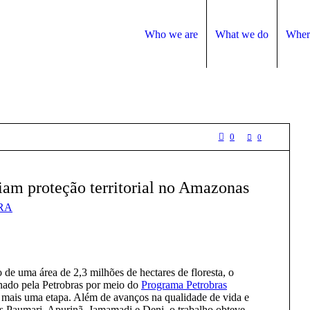
Who we are
What we do
Wher
0
0
iam proteção territorial no Amazonas
RA
de uma área de 2,3 milhões de hectares de floresta, o
inado pela Petrobras por meio do
Programa Petrobras
do mais uma etapa. Além de avanços na qualidade de vida e
nas Paumari, Apurinã, Jamamadi e Deni, o trabalho obteve