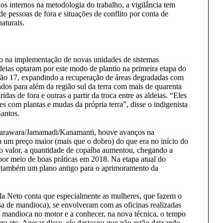
 internos na metodologia do trabalho, a vigilância tem
de pessoas de fora e situações de conflito por conta de
aturais.
ito na implementação de novas unidades de sistemas
deias optaram por este modo de plantio na primeira etapa do
 são 17, expandindo a recuperação de áreas degradadas com
cados para além da região sul da terra com mais de quarenta
idas de fora e outras a partir da troca entre as aldeias. “Eles
 com plantas e mudas da própria terra”, disse o indigenista
antos.
Jarawara/Jamamadi/Kanamanti, houve avanços na
 um preço maior (mais que o dobro) do que era no início do
o valor, a quantidade de copaíba aumentou, chegando a
por meio de boas práticas em 2018. Na etapa atual do
m também um plano antigo para o aprimoramento da
da Neto conta que especialmente as mulheres, que fazem o
assa de mandioca), se envolveram com as oficinas realizadas
a mandioca no motor e a conhecer, na nova técnica, o tempo
ra etc. Apesar disso, ele destacou que não estão deixando