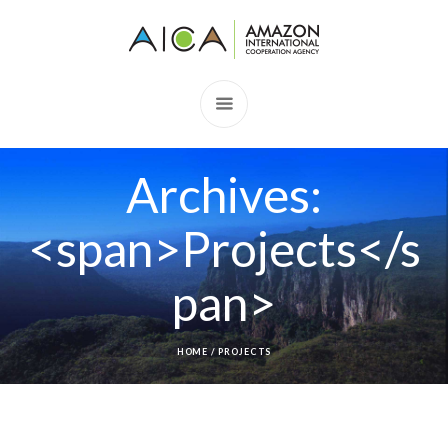
Archives:
<span>Projects</s
pan>
HOME
/
PROJECTS