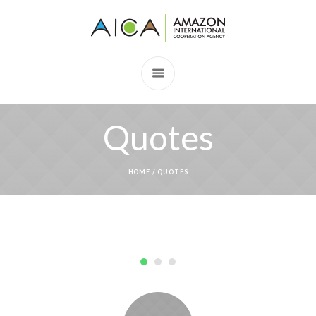
Quotes
HOME
/
QUOTES