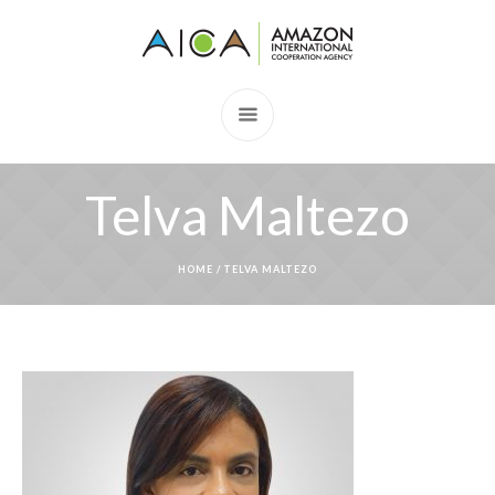
Telva Maltezo
HOME
/
TELVA MALTEZO